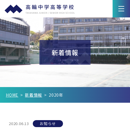
学園紹介
教育の特色
新着情報
高輪ライフ
入試情報
Q&A
HOME
新着情報
2020年
在校生保護者の方へ
卒業生の方へ
2020.06.13
お知らせ
新着情報