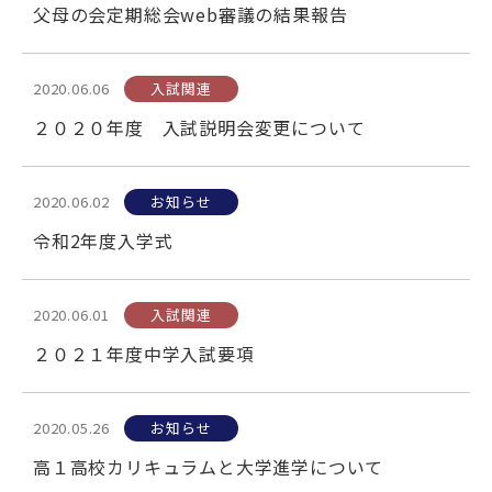
父母の会定期総会web審議の結果報告
TOPICS
2020.06.06
入試関連
２０２０年度 入試説明会変更について
公式YouTube
Webパンフレット
採用情報
アクセス
2020.06.02
お知らせ
お問い合わせ
個人情報保護方針
令和2年度入学式
2020.06.01
入試関連
２０２１年度中学入試要項
2020.05.26
お知らせ
高１高校カリキュラムと大学進学について