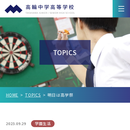
学園紹介
教育の特色
TOPICS
高輪ライフ
入試情報
Q&A
HOME
TOPICS
明日は高学祭
在校生保護者の方へ
卒業生の方へ
2023.09.29
学園生活
新着情報