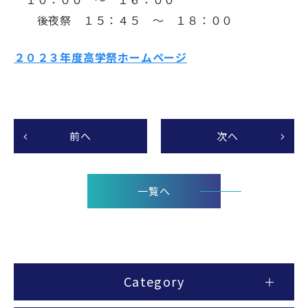
後夜祭 １５：４５ ～ １８：００
２０２３年度高学祭ホームページ
前へ
次へ
一覧へ
Category