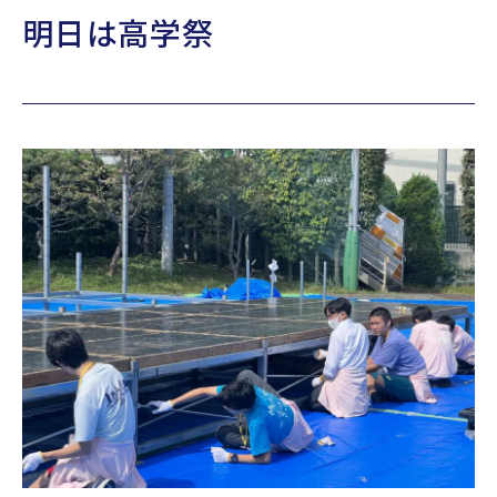
明日は高学祭
TOPICS
公式YouTube
Webパンフレット
採用情報
アクセス
お問い合わせ
個人情報保護方針