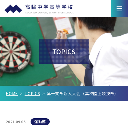
学園紹介
教育の特色
TOPICS
高輪ライフ
入試情報
Q&A
HOME
TOPICS
第一支部新人大会（高校陸上競技部）
在校生保護者の方へ
卒業生の方へ
2021.09.06
運動部
新着情報