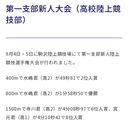
第一支部新人大会（高校陸上競
TOPICS
技部）
公式YouTube
Webパンフレット
採用情報
アクセス
9月4日・5日に駒沢陸上競技場にて第一支部新人陸上
お問い合わせ
個人情報保護方針
競技選手権大会が行われました。
400mで水嶋君（高2）が49秒81で2位入賞
800mで水嶋君（高2）が1分58秒50で優勝
1500mで寺川君（高2）が4分08秒97で6位入賞、宮
元君（高1）が4分10秒41で8位入賞