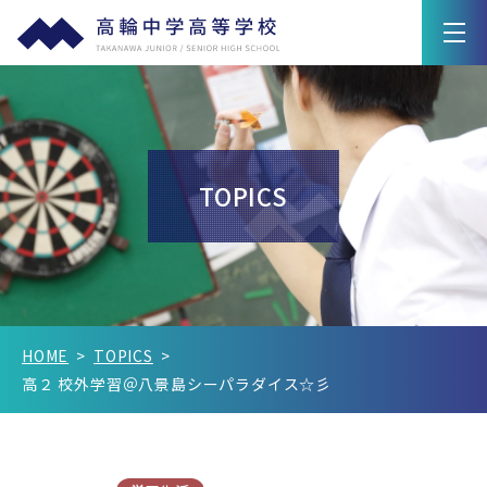
学園紹介
教育の特色
TOPICS
高輪ライフ
入試情報
Q&A
HOME
TOPICS
在校生保護者の方へ
高２ 校外学習＠八景島シーパラダイス☆彡
卒業生の方へ
新着情報