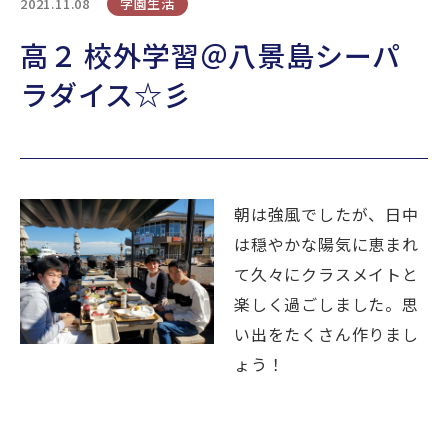
2021.11.08
学園生活
TOPICS
高２ 校外学習＠八景島シーパ
ラダイス☆彡
公式YouTube
Webパンフレット
採用情報
アクセス
お問い合わせ
個人情報保護方針
朝は強風でしたが、日中
は穏やかな陽気に恵まれ
て久々にクラスメイトと
楽しく過ごしました。思
い出をたくさん作りまし
ょう！