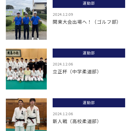
運動部
TOPICS
2024.12.09
関東大会出場へ！（ゴルフ部）
公式YouTube
Webパンフレット
採用情報
アクセス
運動部
お問い合わせ
個人情報保護方針
2024.12.06
立正杯（中学柔道部）
運動部
2024.12.06
新人戦（高校柔道部）