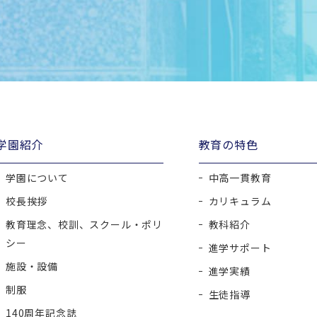
学園紹介
教育の特色
学園について
中高一貫教育
校長挨拶
カリキュラム
教育理念、校訓、スクール・ポリ
教科紹介
シー
進学サポート
施設・設備
進学実績
制服
生徒指導
140周年記念誌